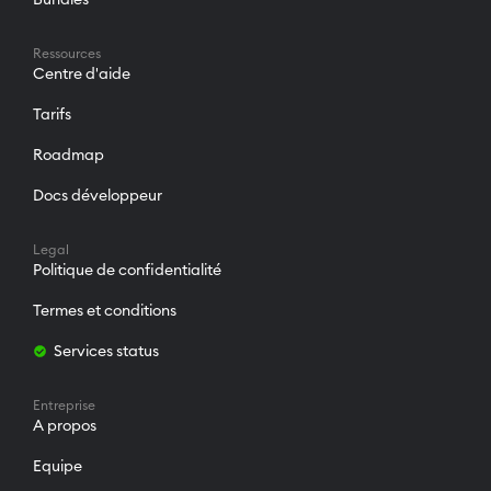
l
i
g
h
Ressources
t
Centre d'aide
Tarifs
Roadmap
Docs développeur
Legal
Politique de confidentialité
Termes et conditions
Services status
Entreprise
A propos
Equipe