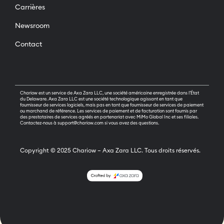
Carrières
Newsroom
Contact
Chariow est un service de Axa Zara LLC, une société américaine enregistrée dans l’État
du Delaware. Axa Zara LLC est une société technologique agissant en tant que
fournisseur de services logiciels, mais pas en tant que fournisseur de services de paiement
ou marchand de référence. Les services de paiement et de facturation sont fournis par
des prestataires de services agréés en partenariat avec MiMo Global Inc et ses filiales.
Contactez-nous à
support@chariow.com
si vous avez des questions.
Copyright ©
2025
Chariow – Axa Zara LLC. Tous droits réservés.